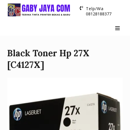
Skip
Telp/Wa
to
08128188377
content
Black Toner Hp 27X
[C4127X]