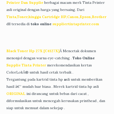
Printer Dan Supplie
berbagai macam merk Tinta Printer
asli original dengan harga yang bersaing. Dari
Tinta,Toner,hingga Cartridge HP,Canon,Epson,Brother
dll tersedia di
toko online
suppliertintaprinter.com
Black Toner Hp 27X [C4127X]
Â Mencetak dokumen
menonjol dengan warna eye-catching .
Toko Online
Supplie Tinta Printer
merekomendasikan kertas
ColorLokÂ® untuk hasil cetak terbaik .
Tergantung pada kartrid tinta hp
a
sli untuk memberikan
hasil â€“ mudah luar biasa . Merek kartrid tinta hp asli
ORIGINAL
ini dirancang untuk bebas dari cacat ,
diformulasikan untuk mencegah kerusakan printhead , dan
siap untuk memuat dalam sekejap .