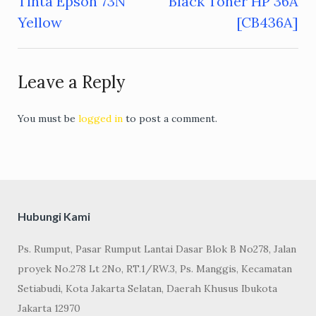
Tinta Epson 73N
Black Toner HP 36A
Post
Yellow
[CB436A]
navigation
Leave a Reply
You must be
logged in
to post a comment.
Hubungi Kami
Ps. Rumput, Pasar Rumput Lantai Dasar Blok B No278, Jalan
proyek No.278 Lt 2No, RT.1/RW.3, Ps. Manggis, Kecamatan
Setiabudi, Kota Jakarta Selatan, Daerah Khusus Ibukota
Jakarta 12970