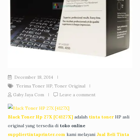
December 18, 2014
Terima Toner HP
,
Toner Original
Gaby Jaya Com
Leave a comment
Black Toner Hp 27X [C4127X]
adalah
tinta toner
HP asli
original yang tersedia di
toko online
suppliertintaprinter.com
kami melayani
Jual Beli Tinta