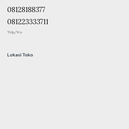
08128188377
081223333711
Telp/Wa
Lokasi Toko