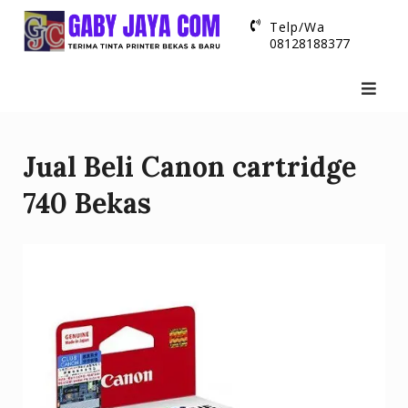
Skip
Telp/Wa
to
08128188377
content
Jual Beli Canon cartridge
740 Bekas