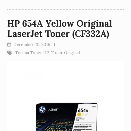
HP 654A Yellow Original
LaserJet Toner (CF332A)
December 20, 2016
Terima Toner HP
,
Toner Original