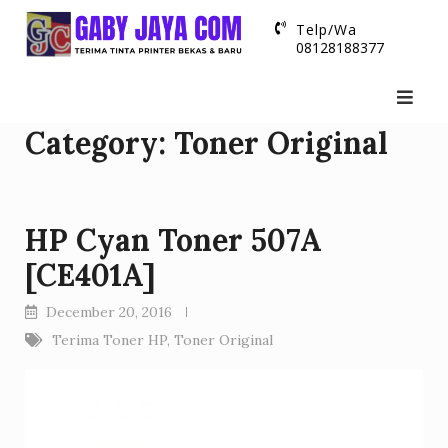
Skip
Telp/Wa
to
08128188377
content
Category:
Toner Original
HP Cyan Toner 507A
[CE401A]
December 20, 2016
Terima Toner HP
,
Toner Original