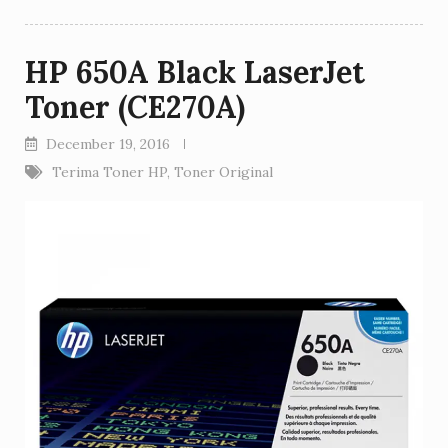
HP 650A Black LaserJet
Toner (CE270A)
December 19, 2016
Terima Toner HP
,
Toner Original