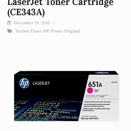
LaserJet Toner Cartridge
(CE343A)
December 19, 2016
Terima Toner HP
,
Toner Original