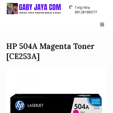
Skip
Telp/Wa
to
08128188377
content
HP 504A Magenta Toner
[CE253A]