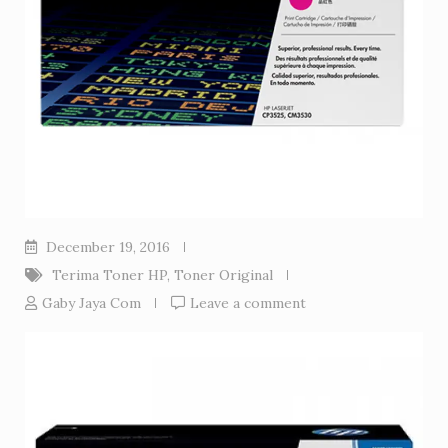
December 19, 2016
Terima Toner HP
,
Toner Original
Gaby Jaya Com
Leave a comment