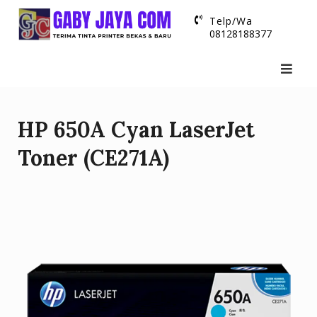
Skip
Telp/Wa
to
08128188377
content
HP 650A Cyan LaserJet
Toner (CE271A)