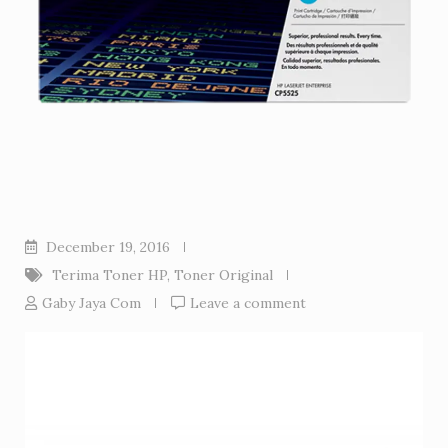
December 19, 2016
Terima Toner HP
,
Toner Original
Gaby Jaya Com
Leave a comment