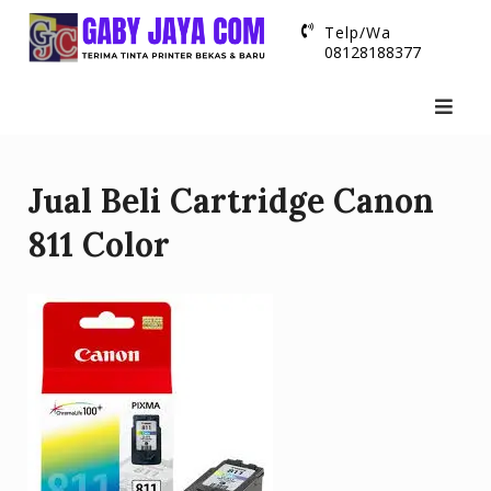
Skip
Telp/Wa
to
08128188377
content
Jual Beli Cartridge Canon
811 Color