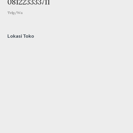
081223333711
Telp/Wa
Lokasi Toko