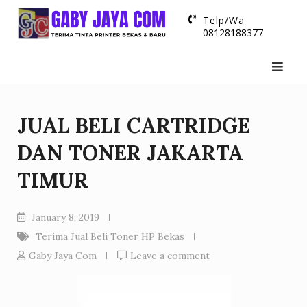
Skip
Telp/Wa
to
08128188377
content
JUAL BELI CARTRIDGE
DAN TONER JAKARTA
TIMUR
January 8, 2019
Terima Jual Beli Toner HP Bekas
Gaby Jaya Com
Leave a comment