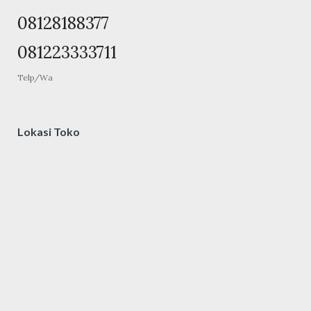
08128188377
081223333711
Telp/Wa
Lokasi Toko