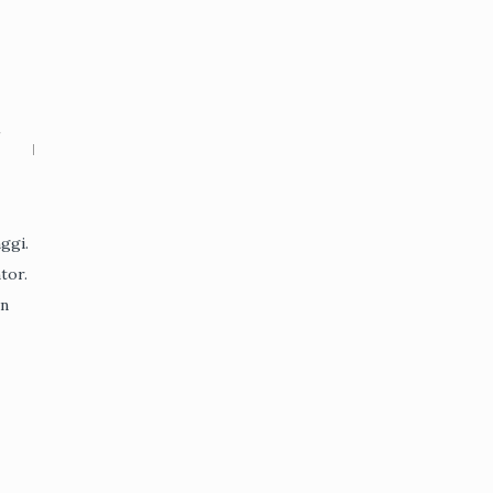
r
nggi.
tor.
an