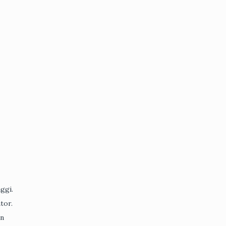
nggi.
tor.
an