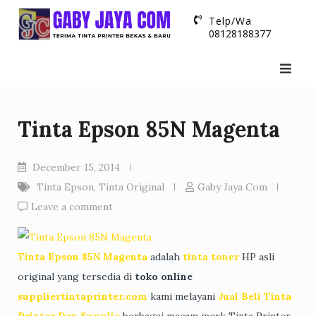
Skip
Telp/Wa
to
08128188377
content
Tinta Epson 85N Magenta
December 15, 2014
Tinta Epson
,
Tinta Original
Gaby Jaya Com
Leave a comment
Tinta Epson 85N Magenta
adalah
tinta toner
HP asli
original yang tersedia di
toko online
suppliertintaprinter.com
kami melayani
Jual Beli Tinta
Printer Dan Supplie
berbagai macam merk Tinta Printer