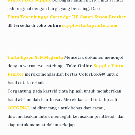
asli original dengan harga yang bersaing. Dari
Tinta,Toner,hingga Cartridge HP,Canon,Epson,Brother
dll tersedia di
toko online
suppliertintaprinter.com
Tinta Epson 85N Magenta
Mencetak dokumen menonjol
dengan warna eye-catching .
Toko Online
Supplie Tinta
Printer
merekomendasikan kertas ColorLokÂ® untuk
hasil cetak terbaik .
Tergantung pada kartrid tinta hp
a
sli untuk memberikan
hasil â€“ mudah luar biasa . Merek kartrid tinta hp asli
ORIGINAL
ini dirancang untuk bebas dari cacat ,
diformulasikan untuk mencegah kerusakan printhead , dan
siap untuk memuat dalam sekejap .