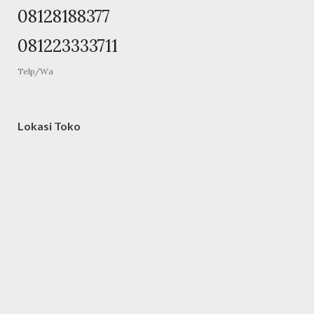
08128188377
081223333711
Telp/Wa
Lokasi Toko