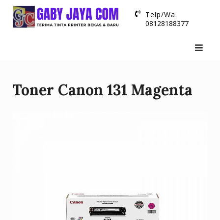
Skip
Telp/Wa
to
08128188377
content
Toner Canon 131 Magenta