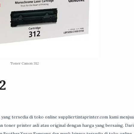
Toner Canon 312
2
al yang tersedia di toko online suppliertintaprinter.com kami menjual
n toner printer asli atau original dengan harga yang bersaing. Dari
n,Brother,Xerox,Samsung dan merk lainnya tersedia di toko online