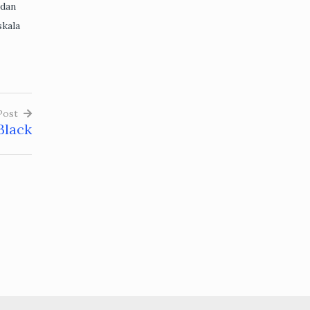
 dan
skala
Post
Black