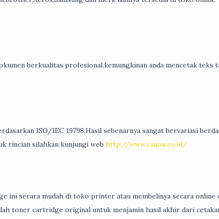
okumen berkualitas profesional.kemungkinan anda mencetak teks t
berdasarkan ISO/IEC 19798,Hasil sebenarnya sangat bervariasi berd
uk rincian silahkan kunjungi web
http://www.canon.co.id/
ge ini secara mudah di toko printer atau membelinya secara online 
ah toner cartridge original untuk menjamin hasil akhir dari cetaka