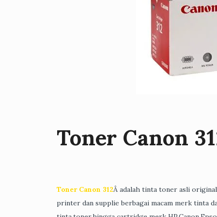
Toner Canon 31
Toner Canon 312
Â adalah tinta toner asli origin
printer dan supplie berbagai macam merk tinta da
tinta,toner,hingga cartridge merk HP,Canon,Epso