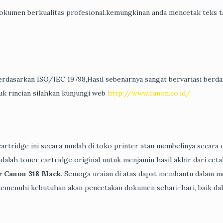
okumen berkualitas profesional.kemungkinan anda mencetak teks t
berdasarkan ISO/IEC 19798,Hasil sebenarnya sangat bervariasi berd
uk rincian silahkan kunjungi web
http://www.canon.co.id/
artridge ini secara mudah di toko printer atau membelinya secara 
dalah toner cartridge original untuk menjamin hasil akhir dari cet
r Canon 318 Black
. Semoga uraian di atas dapat membantu dalam m
emenuhi kebutuhan akan pencetakan dokumen sehari-hari, baik da