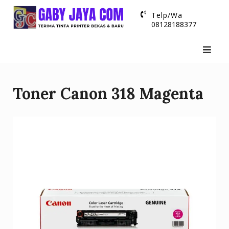
Skip
Telp/Wa
to
08128188377
content
Toner Canon 318 Magenta