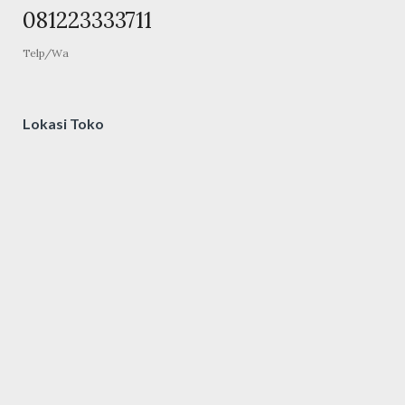
081223333711
Telp/Wa
Lokasi Toko