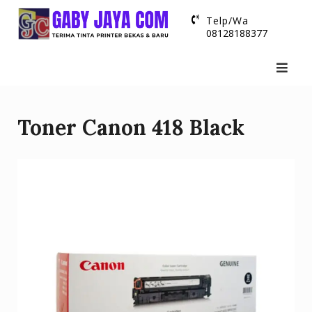
Skip
Telp/Wa
to
08128188377
content
Toner Canon 418 Black