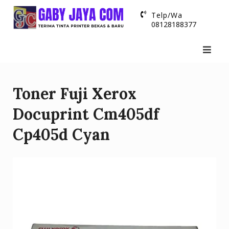
Skip
Telp/Wa
to
08128188377
content
Toner Fuji Xerox
Docuprint Cm405df
Cp405d Cyan