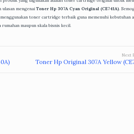
an produk yang digunakan adalah toner cartridge original untuk me
ah ulasan mengenai
Toner Hp 307A Cyan Original (CE741A)
. Semo
n menggunakan toner cartridge terbaik guna memenuhi kebutuhan 
 rumahan maupun skala bisnis kecil.
Next 
40A)
Toner Hp Original 307A Yellow (CE