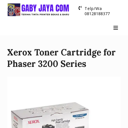
Skip
Telp/Wa
to
08128188377
content
Xerox Toner Cartridge for
Phaser 3200 Series