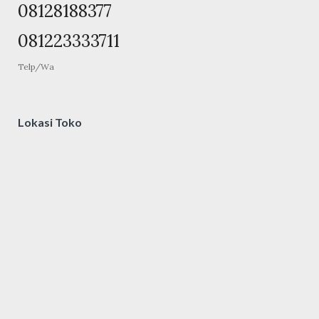
08128188377
081223333711
Telp/Wa
Lokasi Toko