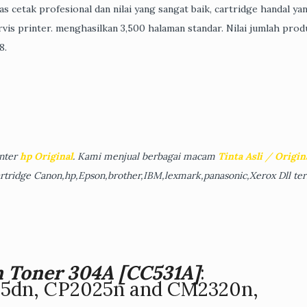
s cetak profesional dan nilai yang sangat baik, cartridge handal ya
is printer. menghasilkan 3,500 halaman standar. Nilai jumlah prod
8.
inter
hp Original
. Kami menjual berbagai macam
Tinta Asli
/
Origin
artridge Canon,hp,Epson,brother,IBM,lexmark,panasonic,Xerox Dll ter
 Toner 304A [CC531A]
:
25dn, CP2025n and CM2320n,