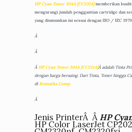
HP Cyan Toner 304A [CC531A]
memberikan kualita
mengurangi jumlah penggantian cartridge dan serv
yang diumumkan ini sesuai dengan ISO / IEC 1979
Â
Â
Â
HP Cyan Toner 304A [CC531A]
Â adalah Tinta Pr
dengan harga bersaing. Dari Tinta, Toner hingga C
di
Rumatha Comp.
Â
Jenis PrinterÂ Â
HP Cyan
HP Color LaserJet CP20
CM2320nf, CM2320fxi