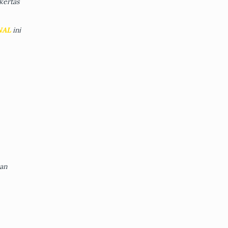
ertas
NAL
ini
an