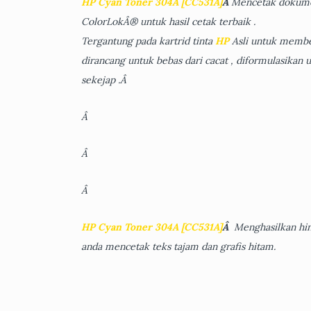
HP Cyan Toner 304A [CC531A]
Â
Mencetak dokume
ColorLokÂ® untuk hasil cetak terbaik .
Tergantung pada kartrid tinta
HP
Asli untuk member
dirancang untuk bebas dari cacat , diformulasika
sekejap .Â
Â
Â
Â
HP Cyan Toner 304A [CC531A]
Â
Menghasilkan hin
anda mencetak teks tajam dan grafis hitam.