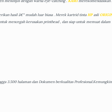
n menonjol dengan warna eye-catching .
KAMI
merekomendasikan k
ikan hasil â€“ mudah luar biasa . Merek kartrid tinta
HP
asli
ORIGI
n untuk mencegah kerusakan printhead , dan siap untuk memuat dalam
gga 3.500 halaman dan Dokumen berkualitas Profesional.Kemungkin