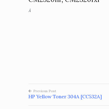
Â
Previous Post
HP Yellow Toner 304A [CC532A]
Post
navigation