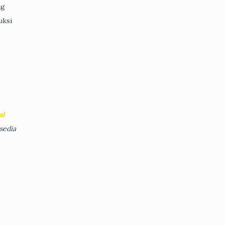
ng
uksi
al
sedia