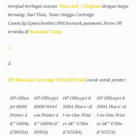
menjual berbagai macam
Tinta Asli
/
Original
dengan harga
bersaing. Dari Tinta, Toner hingga Cartridge
Canon,hp,Epson,brother,IBM,lexmark,panasonic,Xerox Dll
tersedia di
Rumatha Comp.
Â
Â
HP Black Ink
Cartridge 920
[CD971AA]
cocok untuk printer:
HP Office
HP Officejet
HP Officejet 6
HP Officejet 6
jet 6000
6000 Wirel
500A Plus e-Al
500A Plus e-Al
Printer â
ess Printer â
l-in-One Print
l-in-One Print
€“ E609a
€“ E609n
(C
er â€“ E710n
er â€“ E710n
(CB051A)
9295A)
(CN558A)
(CN557A)