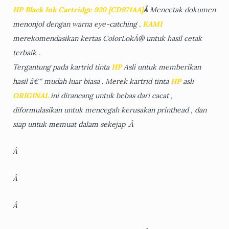
HP Black Ink
Cartridge 920
[CD971AA]
Â
Mencetak dokumen
menonjol dengan warna eye-catching .
KAMI
merekomendasikan kertas ColorLokÂ® untuk hasil cetak
terbaik .
Tergantung pada kartrid tinta
HP
Asli untuk memberikan
hasil â€“ mudah luar biasa . Merek kartrid tinta
HP
asli
ORIGINAL
ini dirancang untuk bebas dari cacat ,
diformulasikan untuk mencegah kerusakan printhead , dan
siap untuk memuat dalam sekejap .Â
Â
Â
Â