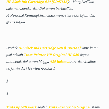
HP Black Ink
Cartridge 920
[CD971AA]
Â
Menghasilkan
halaman standar dan Dokumen berkualitas
Profesional.Kemungkinan anda mencetak teks tajam dan
grafis hitam.
Produk
HP Black Ink
Cartridge 920
[CD971AA]
yang kami
jual adalah
Tinta Printer
HP Original
HP 920
dapat
mencetak dokumen hingga
420 halaman
Â Â dan kualitas
terjamin dari Hewlett-Packard.
Â
Â
Tinta hp 920 Black
adalah
Tinta Printer
hp Original
.
Kami