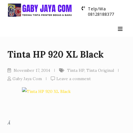
Skip
Telp/Wa
to
08128188377
content
Tinta HP 920 XL Black
November 17, 2014
Tinta HP
,
Tinta Original
Gaby Jaya Com
Leave a comment
Â